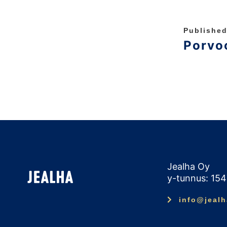
Published
Porvoo
Jealha Oy
y-tunnus: 15
info@jealh