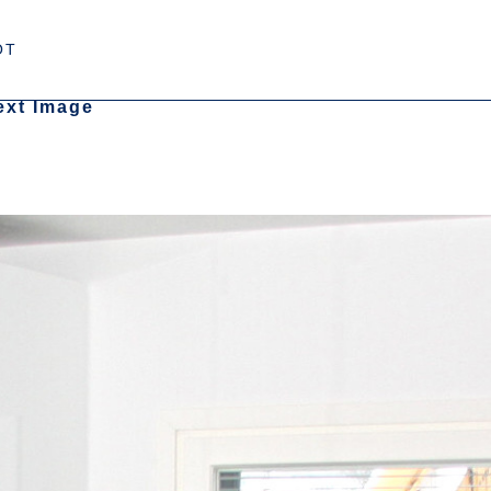
OT
ext Image