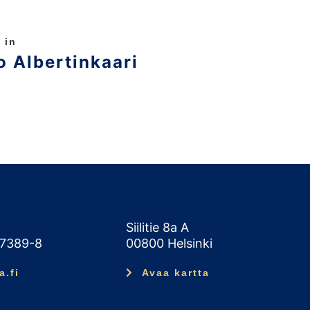
 in
 Albertinkaari
Siilitie 8a A
47389-8
00800 Helsinki
a.fi
Avaa kartta