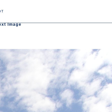
OT
ext Image