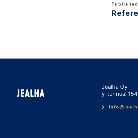
Published
Refer
Jealha Oy
y-tunnus: 15
info@jealh