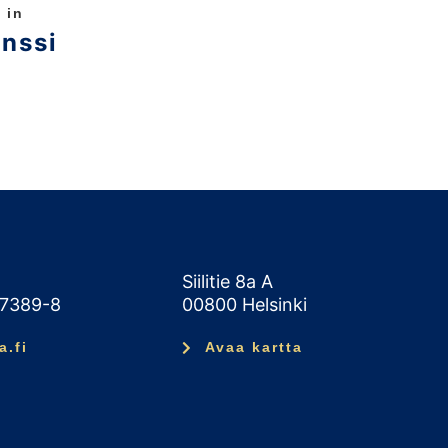
 in
enssi
Siilitie 8a A
47389-8
00800 Helsinki
a.fi
Avaa kartta