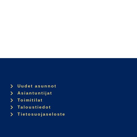
Uudet asunnot
Asiantuntijat
Toimitilat
Taloustiedot
Tietosuojaseloste