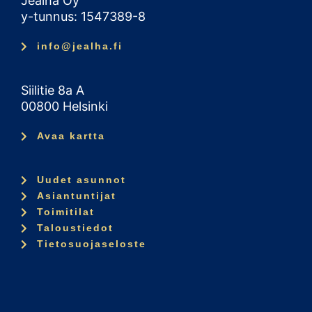
Jealha Oy
y-tunnus: 1547389-8
info@jealha.fi
Siilitie 8a A
00800 Helsinki
Avaa kartta
Uudet asunnot
Asiantuntijat
Toimitilat
Taloustiedot
Tietosuojaseloste