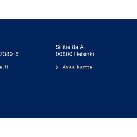
Siilitie 8a A
47389-8
00800 Helsinki
a.fi
Avaa kartta