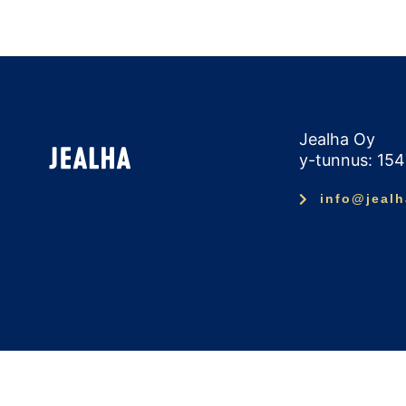
Jealha Oy
y-tunnus: 15
info@jealh