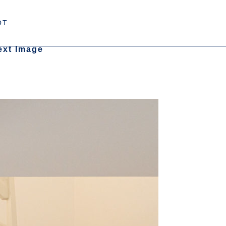
OT
ext Image