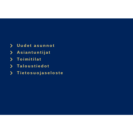
Uudet asunnot
Asiantuntijat
Toimitilat
Taloustiedot
Tietosuojaseloste