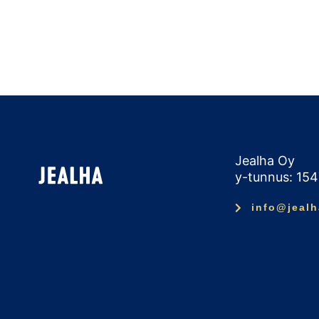
Jealha Oy
y-tunnus: 15
info@jealh