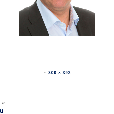
300 × 392
 in
vu