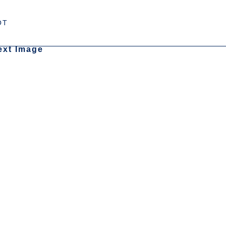
OT
ext Image