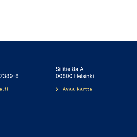
Siilitie 8a A
47389-8
00800 Helsinki
a.fi
Avaa kartta