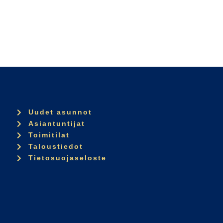
Uudet asunnot
Asiantuntijat
Toimitilat
Taloustiedot
Tietosuojaseloste