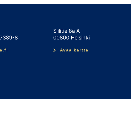
Siilitie 8a A
47389-8
00800 Helsinki
a.fi
Avaa kartta