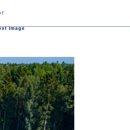
OT
ext Image