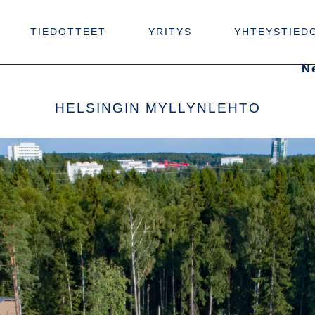
TIEDOTTEET
YRITYS
YHTEYSTIED
N
HELSINGIN MYLLYNLEHTO