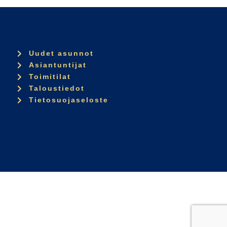
Uudet asunnot
Asiantuntijat
Toimitilat
Taloustiedot
Tietosuojaseloste