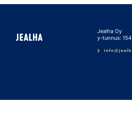
Jealha Oy
y-tunnus: 15
info@jealh