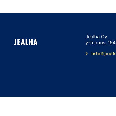
Jealha Oy
y-tunnus: 15
info@jealh