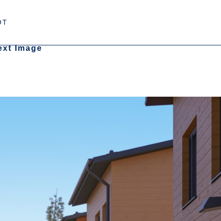
OT
ext Image