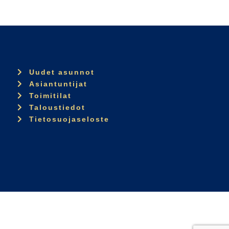
Uudet asunnot
Asiantuntijat
Toimitilat
Taloustiedot
Tietosuojaseloste