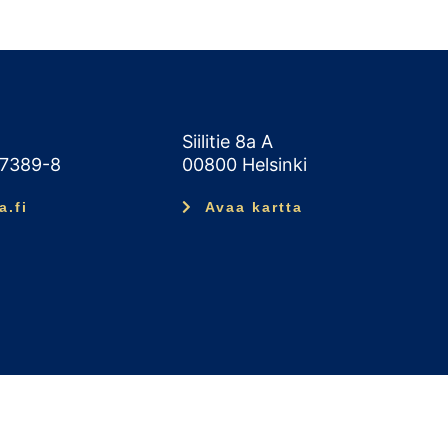
Siilitie 8a A
47389-8
00800 Helsinki
a.fi
Avaa kartta