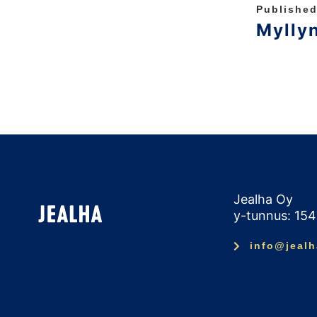
Published
Mylly
Jealha Oy
y-tunnus: 15
info@jealh