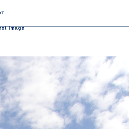
OT
ext Image