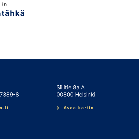
 in
ntähkä
Siilitie 8a A
47389-8
00800 Helsinki
a.fi
Avaa kartta