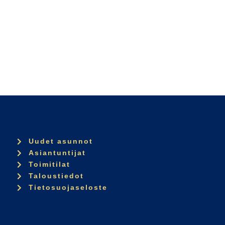
Uudet asunnot
Asiantuntijat
Toimitilat
Taloustiedot
Tietosuojaseloste