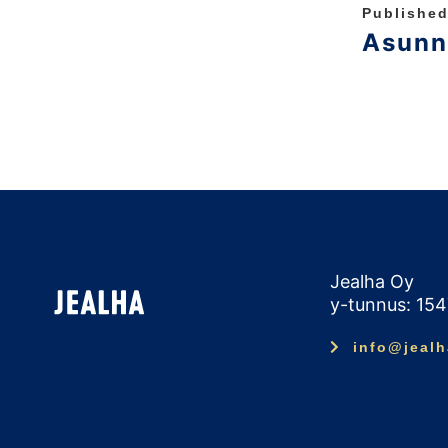
Published
Asunn
Jealha Oy
y-tunnus: 15
info@jealh