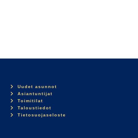
Uudet asunnot
Asiantuntijat
Toimitilat
Taloustiedot
Tietosuojaseloste