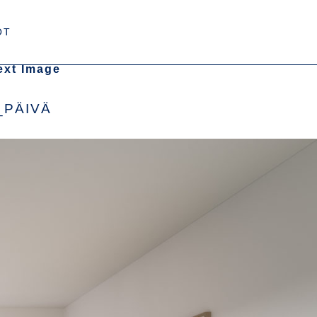
OT
ext Image
ÄIVÄ