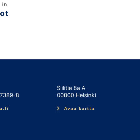
 in
ot
Siilitie 8a A
47389-8
00800 Helsinki
a.fi
Avaa kartta