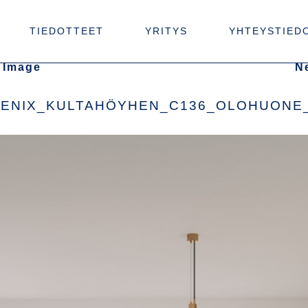
TIEDOTTEET
YRITYS
YHTEYSTIED
 Image
N
ENIX_KULTAHÖYHEN_C136_OLOHUONE_P