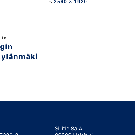
2560 × 1920
 in
gin
kylänmäki
Siilitie 8a A