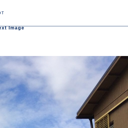
OT
ext Image