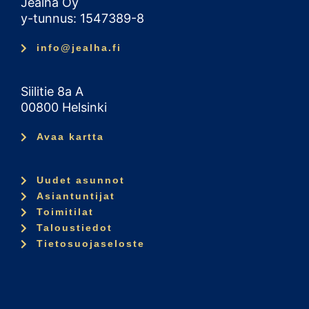
Jealha Oy
y-tunnus: 1547389-8
info@jealha.fi
Siilitie 8a A
00800 Helsinki
Avaa kartta
Uudet asunnot
Asiantuntijat
Toimitilat
Taloustiedot
Tietosuojaseloste