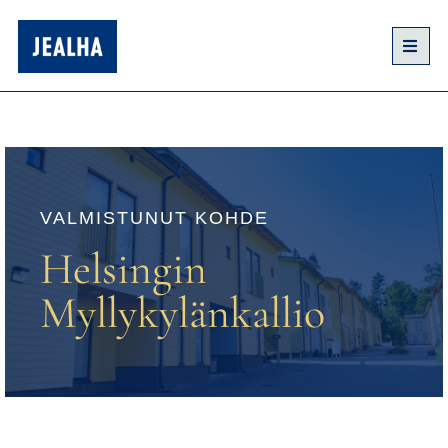
VALMISTUNUT KOHDE
Helsingin
Myllykylänkallio