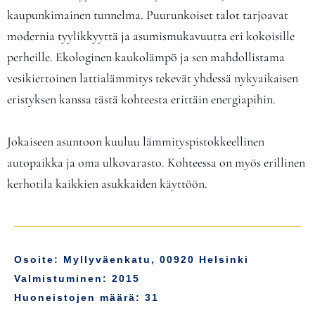
kaupunkimainen tunnelma. Puurunkoiset talot tarjoavat
modernia tyylikkyyttä ja asumismukavuutta eri kokoisille
perheille. Ekologinen kaukolämpö ja sen mahdollistama
vesikiertoinen lattialämmitys tekevät yhdessä nykyaikaisen
eristyksen kanssa tästä kohteesta erittäin energiapihin.
Jokaiseen asuntoon kuuluu lämmityspistokkeellinen
autopaikka ja oma ulkovarasto. Kohteessa on myös erillinen
kerhotila kaikkien asukkaiden käyttöön.
Osoite: Myllyväenkatu, 00920 Helsinki
Valmistuminen: 2015
Huoneistojen määrä: 31